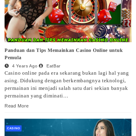
Panduan dan Tips Memainkan Casino Online untuk
Pemula
4 Years Ago
EatBar
Casino online pada era sekarang bukan lagi hal yang
asing. Didukung dengan berkembangnya teknologi,
permainan ini menjadi salah satu dari sekian banyak
permainan yang diminati…
Read More
CASINO