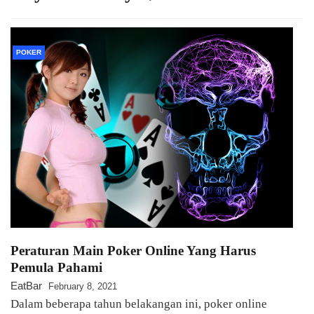
POKER
Peraturan Main Poker Online Yang Harus
Pemula Pahami
EatBar
February 8, 2021
Dalam beberapa tahun belakangan ini, poker online