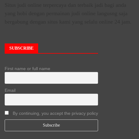
Situs judi online terpercaya dan terbaik jadi bagi anda
yang hobi dengan permainan judi online langusng saja
bergabung dengan situs kami yang selalu online 24 jam.
SUBSCRIBE
First name or full name
Email
By continuing, you accept the privacy policy