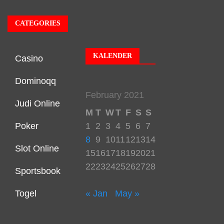
CATEGORIES
KALENDER
Casino
Dominoqq
February 2021
Judi Online
M
T
W
T
F
S
S
Poker
1
2
3
4
5
6
7
8
9
10
11
12
13
14
Slot Online
15
16
17
18
19
20
21
22
23
24
25
26
27
28
Sportsbook
Togel
« Jan
May »