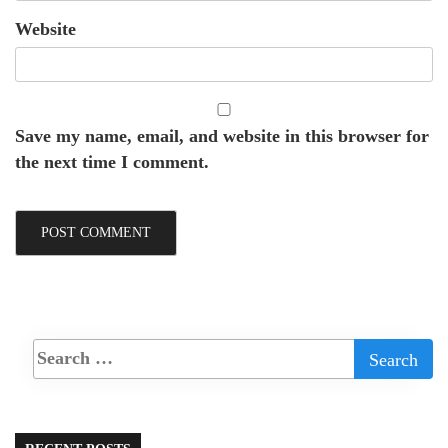
Website
Save my name, email, and website in this browser for
the next time I comment.