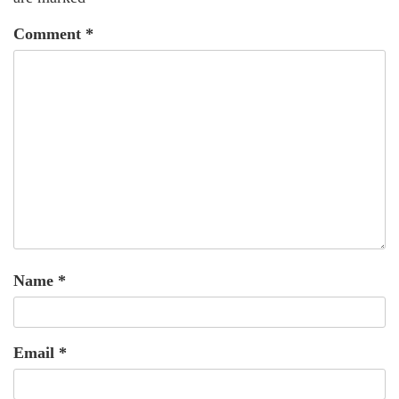
Comment
*
Name
*
Email
*