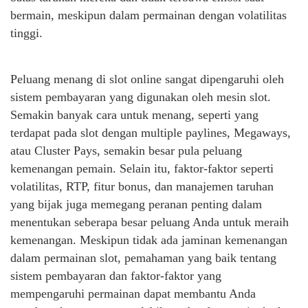
bermain, meskipun dalam permainan dengan volatilitas
tinggi.
Peluang menang di slot online sangat dipengaruhi oleh
sistem pembayaran yang digunakan oleh mesin slot.
Semakin banyak cara untuk menang, seperti yang
terdapat pada slot dengan multiple paylines, Megaways,
atau Cluster Pays, semakin besar pula peluang
kemenangan pemain. Selain itu, faktor-faktor seperti
volatilitas, RTP, fitur bonus, dan manajemen taruhan
yang bijak juga memegang peranan penting dalam
menentukan seberapa besar peluang Anda untuk meraih
kemenangan. Meskipun tidak ada jaminan kemenangan
dalam permainan slot, pemahaman yang baik tentang
sistem pembayaran dan faktor-faktor yang
mempengaruhi permainan dapat membantu Anda