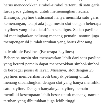
harus mencocokkan simbol-simbol tertentu di satu garis
lurus pada gulungan untuk memenangkan hadiah.
Biasanya, payline tradisional hanya memiliki satu garis
kemenangan, tetapi ada juga mesin slot dengan beberapa
paylines yang bisa diaktifkan sekaligus. Setiap payline
ini meningkatkan peluang menang pemain, namun juga
mempengaruhi jumlah taruhan yang harus dipasang.
b. Multiple Paylines (Beberapa Paylines)
Beberapa mesin slot menawarkan lebih dari satu payline,
yang berarti pemain dapat mencocokkan simbol-simbol
di berbagai posisi di layar. Misalnya, slot dengan 25
paylines memberikan lebih banyak peluang untuk
menang dibandingkan dengan slot yang hanya memiliki
satu payline. Dengan banyaknya payline, pemain
memiliki kesempatan lebih besar untuk menang, namun
taruhan yang dibutuhkan juga lebih tinggi.