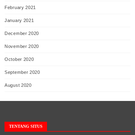
February 2021
January 2021
December 2020
November 2020
October 2020
September 2020
August 2020
TENTANG SITUS