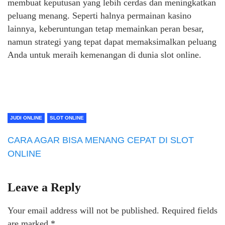
membuat keputusan yang lebih cerdas dan meningkatkan
peluang menang. Seperti halnya permainan kasino
lainnya, keberuntungan tetap memainkan peran besar,
namun strategi yang tepat dapat memaksimalkan peluang
Anda untuk meraih kemenangan di dunia slot online.
JUDI ONLINE
SLOT ONLINE
CARA AGAR BISA MENANG CEPAT DI SLOT
ONLINE
Leave a Reply
Your email address will not be published.
Required fields
are marked
*