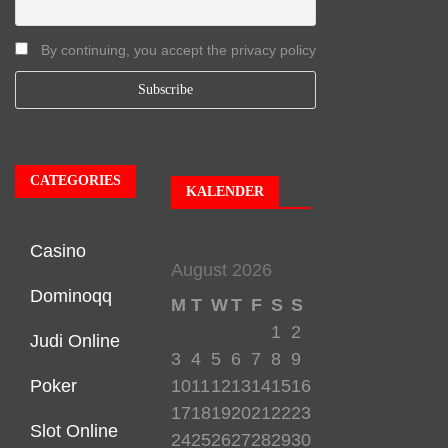
By continuing, you accept the privacy policy
CATEGORIES
KALENDER
Casino
August 2026
Dominoqq
M
T
W
T
F
S
S
1
2
Judi Online
3
4
5
6
7
8
9
Poker
10
11
12
13
14
15
16
17
18
19
20
21
22
23
Slot Online
24
25
26
27
28
29
30