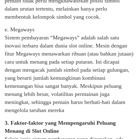
pemain tidak perlu mengkhawatirkan posisi simbol
dalam urutan tertentu, melainkan hanya perlu
membentuk kelompok simbol yang cocok.
e. Megaways
Sistem pembayaran “Megaways” adalah salah satu
inovasi terbaru dalam dunia slot online. Mesin dengan
fitur Megaways menawarkan ribuan (atau bahkan jutaan)
cara untuk menang pada setiap putaran. Ini dicapai
dengan mengacak jumlah simbol pada setiap gulungan,
yang berarti jumlah kemungkinan kombinasi
kemenangan bisa sangat banyak. Meskipun peluang
menang lebih besar, volatilitas permainan juga
meningkat, sehingga pemain harus berhati-hati dalam
mengelola taruhan mereka
3. Faktor-faktor yang Mempengaruhi Peluang
Menang di Slot Online
Selain jenis sistem pembayaran yang digunakan, ada