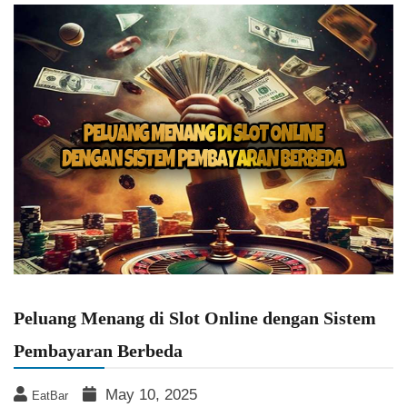
Peluang Menang di Slot Online dengan Sistem
Pembayaran Berbeda
May 10, 2025
EatBar