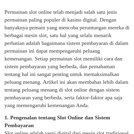
Permainan slot online telah menjadi salah satu jenis
permainan paling populer di kasino digital. Dengan
banyaknya pemain yang mencoba peruntungan mereka di
berbagai mesin slot, satu hal yang selalu menarik
perhatian adalah bagaimana sistem pembayaran di dalam
permainan ini dapat mempengaruhi peluang
kemenangan. Setiap permainan slot memiliki cara dan
sistem pembayaran yang berbeda, dan pemahaman
tentang hal ini sangat penting untuk memaksimalkan
peluang menang. Artikel ini akan membahas lebih dalam
tentang peluang menang di slot online dengan sistem
pembayaran yang berbeda, serta faktor-faktor apa saja
yang memengaruhi kemenangan Anda.
1.
Pengenalan tentang Slot Online dan Sistem
Pembayaran
Slot online adalah versi digital dari mesin slot tradisional