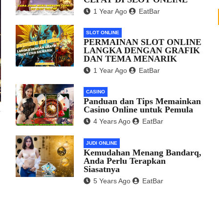
1 Year Ago
EatBar
SLOT ONLINE
PERMAINAN SLOT ONLINE
LANGKA DENGAN GRAFIK
DAN TEMA MENARIK
1 Year Ago
EatBar
CASINO
Panduan dan Tips Memainkan
m
Casino Online untuk Pemula
4 Years Ago
EatBar
JUDI ONLINE
Kemudahan Menang Bandarq,
Anda Perlu Terapkan
Siasatnya
5 Years Ago
EatBar