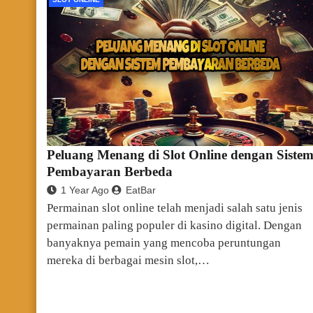
Peluang Menang di Slot Online dengan Siste
Pembayaran Berbeda
1 Year Ago
EatBar
Permainan slot online telah menjadi salah satu jenis
permainan paling populer di kasino digital. Dengan
banyaknya pemain yang mencoba peruntungan
mereka di berbagai mesin slot,…