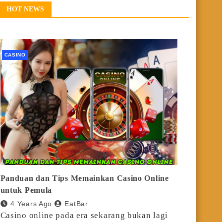
HOT NEWS
CASINO
Panduan dan Tips Memainkan Casino Online
untuk Pemula
4 Years Ago
EatBar
Casino online pada era sekarang bukan lagi