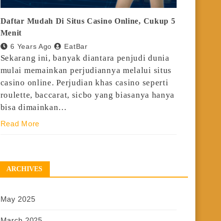
Daftar Mudah Di Situs Casino Online, Cukup 5
Menit
6 Years Ago
EatBar
Sekarang ini, banyak diantara penjudi dunia
mulai memainkan perjudiannya melalui situs
casino online. Perjudian khas casino seperti
roulette, baccarat, sicbo yang biasanya hanya
bisa dimainkan…
Read More
ARCHIVES
May 2025
March 2025