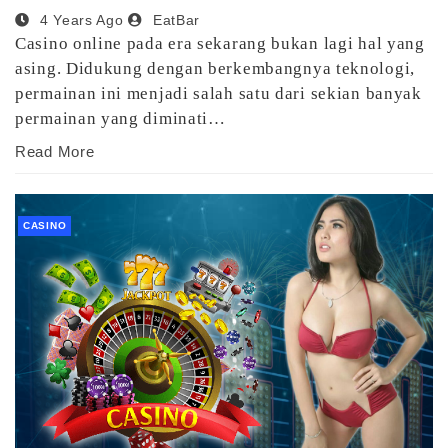
4 Years Ago
EatBar
Casino online pada era sekarang bukan lagi hal yang
asing. Didukung dengan berkembangnya teknologi,
permainan ini menjadi salah satu dari sekian banyak
permainan yang diminati…
Read More
CASINO