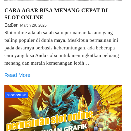
CARA AGAR BISA MENANG CEPAT DI
SLOT ONLINE
EatBar
March 29, 2025
Slot online adalah salah satu permainan kasino yang
paling populer di dunia maya. Meskipun permainan ini
pada dasarnya berbasis keberuntungan, ada beberapa
cara yang bisa Anda coba untuk meningkatkan peluang
menang dan meraih kemenangan lebih…
Read More
SLOT ONLINE