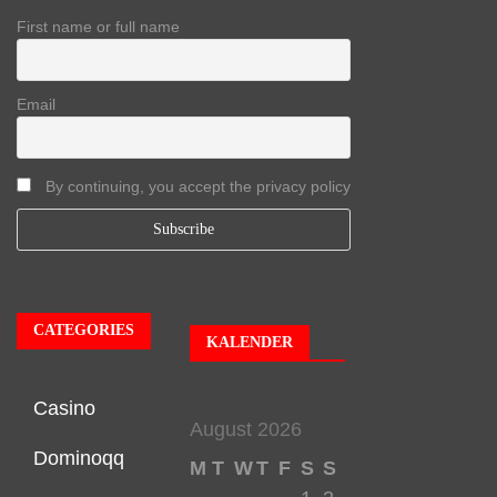
First name or full name
Email
By continuing, you accept the privacy policy
CATEGORIES
KALENDER
Casino
August 2026
Dominoqq
M
T
W
T
F
S
S