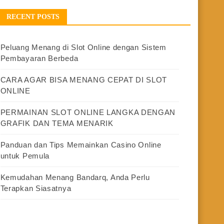
RECENT POSTS
Peluang Menang di Slot Online dengan Sistem
Pembayaran Berbeda
CARA AGAR BISA MENANG CEPAT DI SLOT
ONLINE
PERMAINAN SLOT ONLINE LANGKA DENGAN
GRAFIK DAN TEMA MENARIK
Panduan dan Tips Memainkan Casino Online
untuk Pemula
Kemudahan Menang Bandarq, Anda Perlu
Terapkan Siasatnya