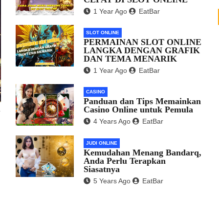
1 Year Ago
EatBar
SLOT ONLINE
PERMAINAN SLOT ONLINE
LANGKA DENGAN GRAFIK
DAN TEMA MENARIK
1 Year Ago
EatBar
CASINO
Panduan dan Tips Memainkan
m
Casino Online untuk Pemula
4 Years Ago
EatBar
JUDI ONLINE
Kemudahan Menang Bandarq,
Anda Perlu Terapkan
Siasatnya
5 Years Ago
EatBar