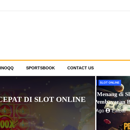
INOQQ
SPORTSBOOK
CONTACT US
JUDI ONLINE
SLOT ONLINE
Peluang Menang di Sl
LOT ONLINE LANGKA DENGAN
Sistem Pembayaran 
TEMA MENARIK
1 Year Ago
EatBar