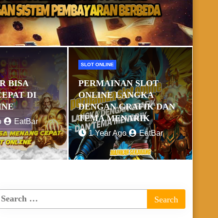
SLOT ONLINE
R BISA
PERMAINAN SLOT
EPAT DI
ONLINE LANGKA
INE
DENGAN GRAFIK DAN
TEMA MENARIK
o
EatBar
1 Year Ago
EatBar