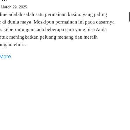
March 29, 2025
line adalah salah satu permainan kasino yang paling
r di dunia maya. Meskipun permainan ini pada dasarnya
is keberuntungan, ada beberapa cara yang bisa Anda
ntuk meningkatkan peluang menang dan meraih
angan lebih…
More