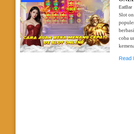
EatBar
Slot on
popule
berbas
coba u
kemen
Read 