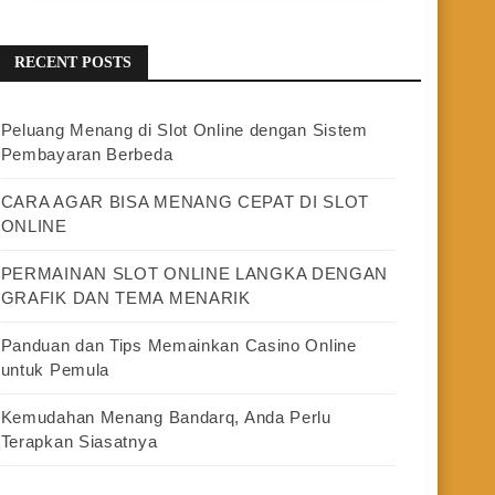
RECENT POSTS
Peluang Menang di Slot Online dengan Sistem
Pembayaran Berbeda
CARA AGAR BISA MENANG CEPAT DI SLOT
ONLINE
PERMAINAN SLOT ONLINE LANGKA DENGAN
GRAFIK DAN TEMA MENARIK
Panduan dan Tips Memainkan Casino Online
untuk Pemula
Kemudahan Menang Bandarq, Anda Perlu
Terapkan Siasatnya