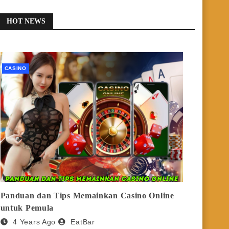
HOT NEWS
CASINO
Panduan dan Tips Memainkan Casino Online
untuk Pemula
4 Years Ago
EatBar