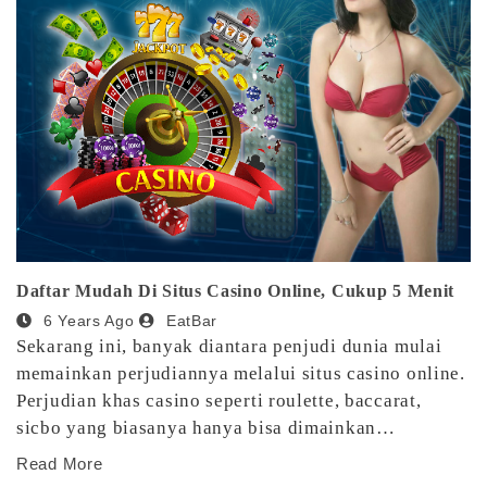
Daftar Mudah Di Situs Casino Online, Cukup 5 Menit
6 Years Ago
EatBar
Sekarang ini, banyak diantara penjudi dunia mulai
memainkan perjudiannya melalui situs casino online.
Perjudian khas casino seperti roulette, baccarat,
sicbo yang biasanya hanya bisa dimainkan…
Read More