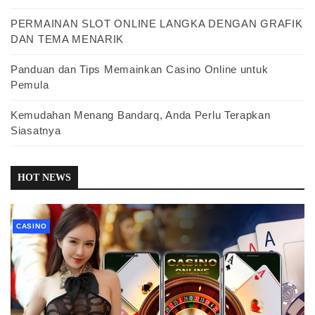
PERMAINAN SLOT ONLINE LANGKA DENGAN GRAFIK
DAN TEMA MENARIK
Panduan dan Tips Memainkan Casino Online untuk
Pemula
Kemudahan Menang Bandarq, Anda Perlu Terapkan
Siasatnya
HOT NEWS
CASINO