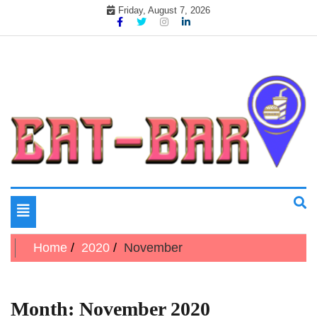
Skip
Friday, August 7, 2026
to
content
Toggle
navigation
Home
2020
November
Month:
November 2020