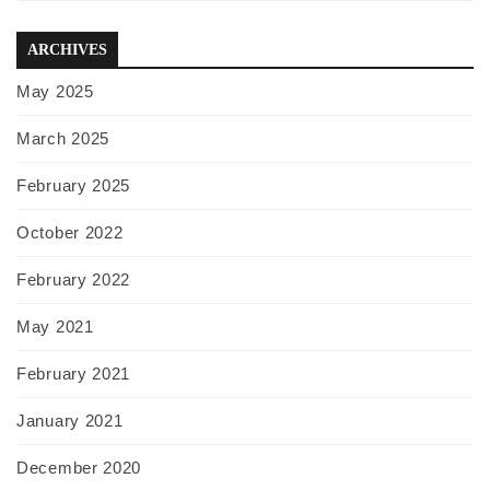
ARCHIVES
May 2025
March 2025
February 2025
October 2022
February 2022
May 2021
February 2021
January 2021
December 2020