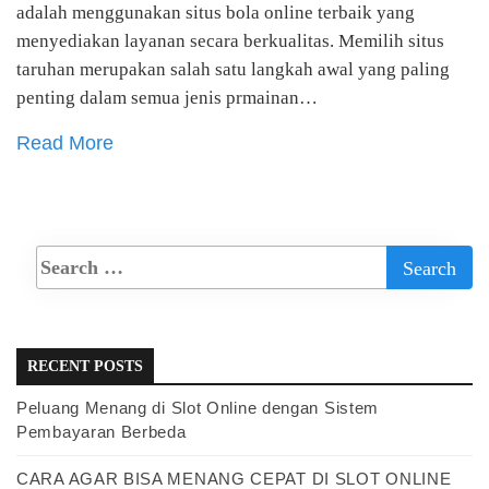
adalah menggunakan situs bola online terbaik yang
menyediakan layanan secara berkualitas. Memilih situs
taruhan merupakan salah satu langkah awal yang paling
penting dalam semua jenis prmainan…
Read More
RECENT POSTS
Peluang Menang di Slot Online dengan Sistem
Pembayaran Berbeda
CARA AGAR BISA MENANG CEPAT DI SLOT ONLINE