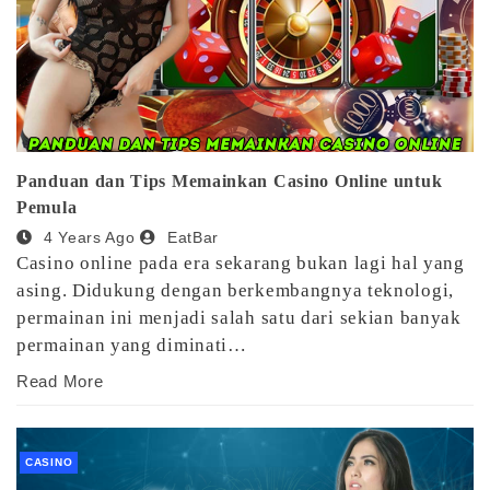
Panduan dan Tips Memainkan Casino Online untuk
Pemula
4 Years Ago
EatBar
Casino online pada era sekarang bukan lagi hal yang
asing. Didukung dengan berkembangnya teknologi,
permainan ini menjadi salah satu dari sekian banyak
permainan yang diminati…
Read More
CASINO