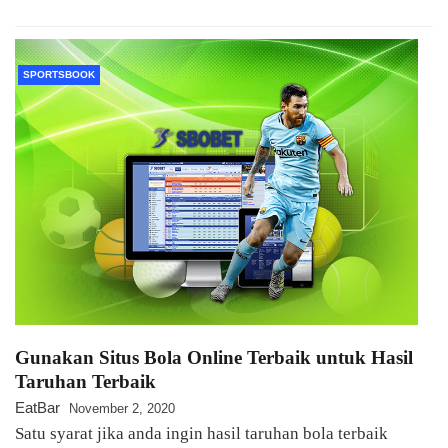
SPORTSBOOK
Gunakan Situs Bola Online Terbaik untuk Hasil
Taruhan Terbaik
EatBar
November 2, 2020
Satu syarat jika anda ingin hasil taruhan bola terbaik