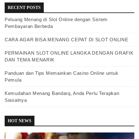
RECENT POSTS
Peluang Menang di Slot Online dengan Sistem
Pembayaran Berbeda
CARA AGAR BISA MENANG CEPAT DI SLOT ONLINE
PERMAINAN SLOT ONLINE LANGKA DENGAN GRAFIK
DAN TEMA MENARIK
Panduan dan Tips Memainkan Casino Online untuk
Pemula
Kemudahan Menang Bandarq, Anda Perlu Terapkan
Siasatnya
HOT NEWS