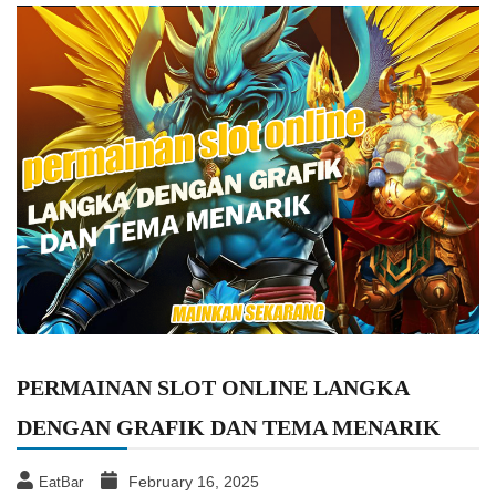
PERMAINAN SLOT ONLINE LANGKA
DENGAN GRAFIK DAN TEMA MENARIK
February 16, 2025
EatBar