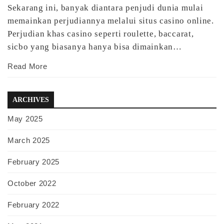
Sekarang ini, banyak diantara penjudi dunia mulai
memainkan perjudiannya melalui situs casino online.
Perjudian khas casino seperti roulette, baccarat,
sicbo yang biasanya hanya bisa dimainkan…
Read More
ARCHIVES
May 2025
March 2025
February 2025
October 2022
February 2022