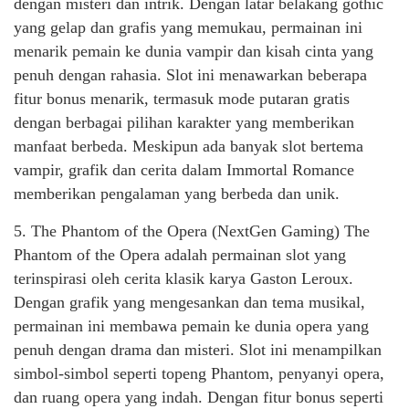
dengan misteri dan intrik. Dengan latar belakang gothic
yang gelap dan grafis yang memukau, permainan ini
menarik pemain ke dunia vampir dan kisah cinta yang
penuh dengan rahasia. Slot ini menawarkan beberapa
fitur bonus menarik, termasuk mode putaran gratis
dengan berbagai pilihan karakter yang memberikan
manfaat berbeda. Meskipun ada banyak slot bertema
vampir, grafik dan cerita dalam Immortal Romance
memberikan pengalaman yang berbeda dan unik.
5. The Phantom of the Opera (NextGen Gaming) The
Phantom of the Opera adalah permainan slot yang
terinspirasi oleh cerita klasik karya Gaston Leroux.
Dengan grafik yang mengesankan dan tema musikal,
permainan ini membawa pemain ke dunia opera yang
penuh dengan drama dan misteri. Slot ini menampilkan
simbol-simbol seperti topeng Phantom, penyanyi opera,
dan ruang opera yang indah. Dengan fitur bonus seperti