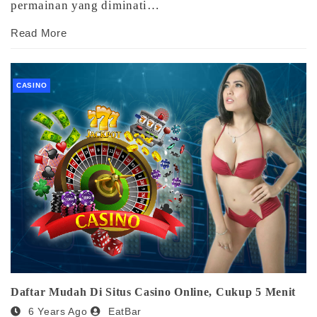
permainan yang diminati…
Read More
CASINO
Daftar Mudah Di Situs Casino Online, Cukup 5 Menit
6 Years Ago
EatBar