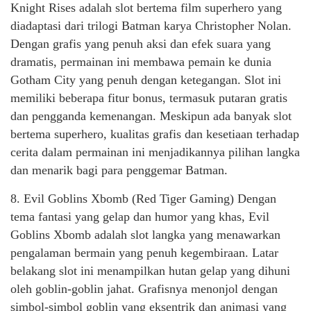
Knight Rises adalah slot bertema film superhero yang
diadaptasi dari trilogi Batman karya Christopher Nolan.
Dengan grafis yang penuh aksi dan efek suara yang
dramatis, permainan ini membawa pemain ke dunia
Gotham City yang penuh dengan ketegangan. Slot ini
memiliki beberapa fitur bonus, termasuk putaran gratis
dan pengganda kemenangan. Meskipun ada banyak slot
bertema superhero, kualitas grafis dan kesetiaan terhadap
cerita dalam permainan ini menjadikannya pilihan langka
dan menarik bagi para penggemar Batman.
8. Evil Goblins Xbomb (Red Tiger Gaming) Dengan
tema fantasi yang gelap dan humor yang khas, Evil
Goblins Xbomb adalah slot langka yang menawarkan
pengalaman bermain yang penuh kegembiraan. Latar
belakang slot ini menampilkan hutan gelap yang dihuni
oleh goblin-goblin jahat. Grafisnya menonjol dengan
simbol-simbol goblin yang eksentrik dan animasi yang