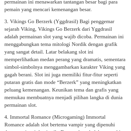
permainan ini menawarkan tantangan besar bagi para
pemain yang mencari kemenangan besar.
3. Vikings Go Berzerk (Yggdrasil) Bagi penggemar
sejarah Viking, Vikings Go Berzerk dari Yggdrasil
adalah permainan slot yang wajib dicoba. Permainan ini
menggabungkan tema mitologi Nordik dengan grafik
yang sangat detail. Latar belakang slot ini
memperlihatkan medan perang yang dramatis, sementara
simbol-simbolnya menggambarkan karakter Viking yang
gagah berani. Slot ini juga memiliki fitur-fitur seperti
putaran gratis dan mode “Berzerk” yang meningkatkan
peluang kemenangan. Keunikan tema dan grafis yang
memukau membuatnya menjadi pilihan langka di dunia
permainan slot.
4. Immortal Romance (Microgaming) Immortal
Romance adalah slot bertema vampir yang dipenuhi