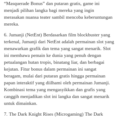
“Masquerade Bonus” dan putaran gratis, game ini
menjadi pilihan langka bagi mereka yang ingin
merasakan nuansa teater sambil mencoba keberuntungan
mereka.
6. Jumanji (NetEnt) Berdasarkan film blockbuster yang
terkenal, Jumanji dari NetEnt adalah permainan slot yang
menawarkan grafik dan tema yang sangat menarik. Slot
ini membawa pemain ke dunia yang penuh dengan
petualangan hutan tropis, binatang liar, dan berbagai
kejutan. Fitur bonus dalam permainan ini sangat
beragam, mulai dari putaran gratis hingga permainan
papan interaktif yang diilhami oleh permainan Jumanji.
Kombinasi tema yang mengasyikkan dan grafis yang
canggih menjadikan slot ini langka dan sangat menarik
untuk dimainkan.
7. The Dark Knight Rises (Microgaming) The Dark