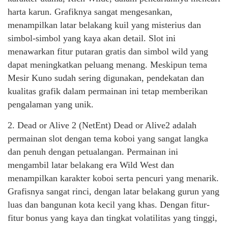
harta karun. Grafiknya sangat mengesankan,
menampilkan latar belakang kuil yang misterius dan
simbol-simbol yang kaya akan detail. Slot ini
menawarkan fitur putaran gratis dan simbol wild yang
dapat meningkatkan peluang menang. Meskipun tema
Mesir Kuno sudah sering digunakan, pendekatan dan
kualitas grafik dalam permainan ini tetap memberikan
pengalaman yang unik.
2. Dead or Alive 2 (NetEnt) Dead or Alive2 adalah
permainan slot dengan tema koboi yang sangat langka
dan penuh dengan petualangan. Permainan ini
mengambil latar belakang era Wild West dan
menampilkan karakter koboi serta pencuri yang menarik.
Grafisnya sangat rinci, dengan latar belakang gurun yang
luas dan bangunan kota kecil yang khas. Dengan fitur-
fitur bonus yang kaya dan tingkat volatilitas yang tinggi,